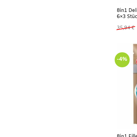
8in1 De
6×3 Stü
35,94
€
-4%
8in1 Fil