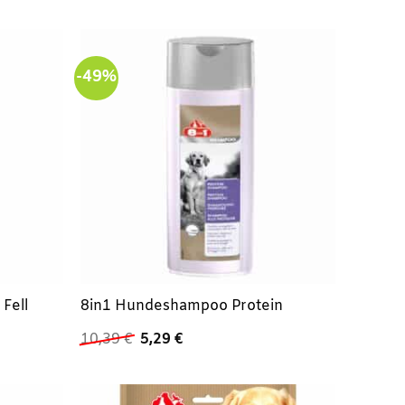
war:
ist:
16,29 €
9,99 €.
-49%
Fell
8in1 Hundeshampoo Protein
Ursprünglicher
Aktueller
10,39
€
5,29
€
Preis
Preis
war:
ist:
10,39 €
5,29 €.