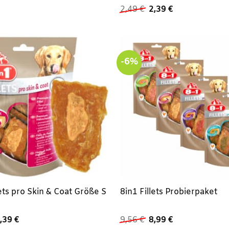
Ursprünglicher
Aktueller
2,49
€
2,39
€
Preis
Preis
war:
ist:
2,49 €
2,39 €.
-6%
lets pro Skin & Coat Größe S
8in1 Fillets Probierpaket
rsprünglicher
Aktueller
Ursprünglicher
Aktueller
,39
€
9,56
€
8,99
€
reis
Preis
Preis
Preis