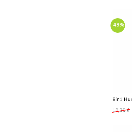
w
2
-49%
8in1 Hu
10,39
€