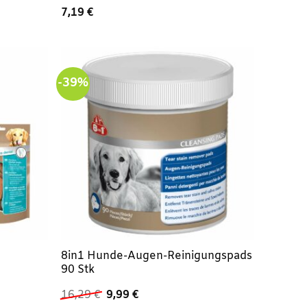
7,19
€
-39%
8in1 Hunde-Augen-Reinigungspads
90 Stk
Ursprünglicher
Aktueller
16,29
€
9,99
€
Preis
Preis