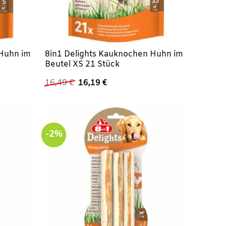
 Huhn im
8in1 Delights Kauknochen Huhn im
Beutel XS 21 Stück
Ursprünglicher
Aktueller
16,49
€
16,19
€
Preis
Preis
war:
ist:
16,49 €
16,19 €.
-2%