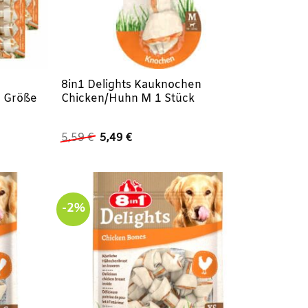
8in1 Delights Kauknochen
 Größe
Chicken/Huhn M 1 Stück
Ursprünglicher
Aktueller
5,59
€
5,49
€
Preis
Preis
war:
ist:
5,59 €
5,49 €.
-2%