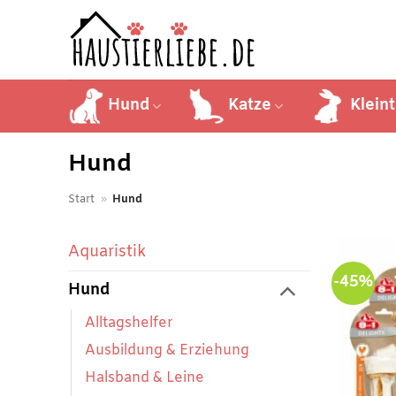
Zum
Inhalt
springen
Hund
Katze
Kleint
Hund
Start
»
Hund
Aquaristik
-45%
Hund
Alltagshelfer
Ausbildung & Erziehung
Halsband & Leine