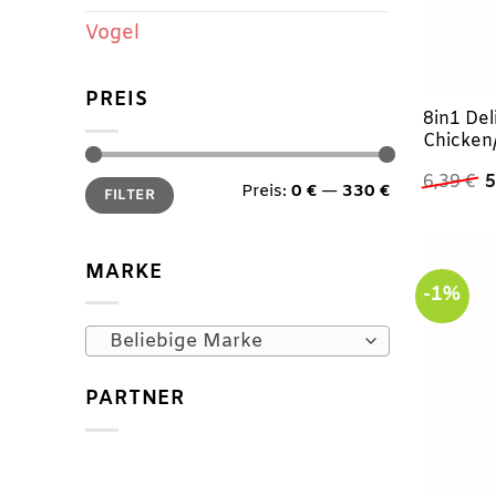
Vogel
PREIS
8in1 De
Chicken
U
6,39
€
5
Min.
Max.
Preis:
0 €
—
330 €
P
FILTER
Preis
Preis
w
6
MARKE
-1%
Beliebige Marke
PARTNER