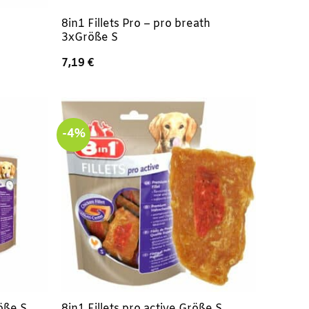
8in1 Fillets Pro – pro breath
3xGröße S
7,19
€
-4%
röße S
8in1 Fillets pro active Größe S