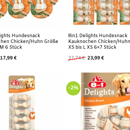
lights Hundesnack
8in1 Delights Hundesnack
hen Chicken/Huhn Größe
Kauknochen Chicken/Huhn
 M 6 Stück
XS bis L XS 6×7 Stück
Ursprünglicher
Aktueller
Ursprünglicher
Aktueller
17,99
€
37,74
€
23,99
€
Preis
Preis
Preis
Preis
war:
ist:
war:
ist:
32,94 €
17,99 €.
37,74 €
23,99 €.
-2%