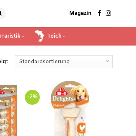
Magazin
rraristik
Teich
igt
-2%