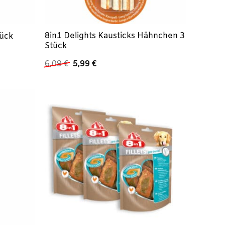
8in1 Delights Kausticks Hähnchen 3
tück
Stück
Ursprünglicher
Aktueller
6,09
€
5,99
€
Preis
Preis
war:
ist:
6,09 €
5,99 €.