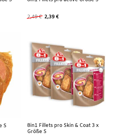
Ursprünglicher
Aktueller
2,49
€
2,39
€
Preis
Preis
war:
ist:
2,49 €
2,39 €.
8in1 Fillets pro Skin & Coat 3 x
e S
Größe S