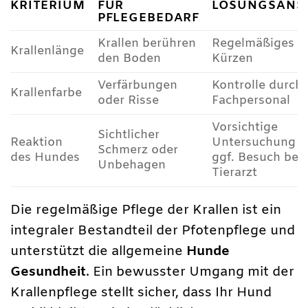
KRITERIUM
FÜR
LÖSUNGSANS
PFLEGEBEDARF
Krallen berühren
Regelmäßiges
Krallenlänge
den Boden
Kürzen
Verfärbungen
Kontrolle durch
Krallenfarbe
oder Risse
Fachpersonal
Vorsichtige
Sichtlicher
Reaktion
Untersuchung u
Schmerz oder
des Hundes
ggf. Besuch bei
Unbehagen
Tierarzt
Die regelmäßige Pflege der Krallen ist ein
integraler Bestandteil der Pfotenpflege und
unterstützt die allgemeine
Hunde
Gesundheit
. Ein bewusster Umgang mit der
Krallenpflege stellt sicher, dass Ihr Hund