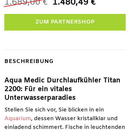
Ursprünglicher
Aktuelle
1.689,00
€
1.480,49
€
Preis
Preis
war:
ist:
ZUM PARTNERSHOP
1.689,00 €
1.480,49
BESCHREIBUNG
Aqua Medic Durchlaufkühler Titan
2200: Für ein vitales
Unterwasserparadies
Stellen Sie sich vor, Sie blicken in ein
Aquarium
, dessen Wasser kristallklar und
einladend schimmert. Fische in leuchtenden