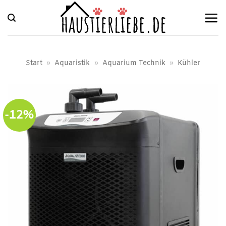
Zum
Inhalt
springen
Start
»
Aquaristik
»
Aquarium Technik
»
Kühler
-12%