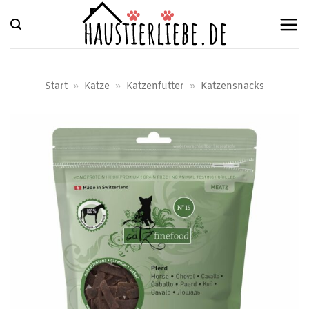
Zum
Inhalt
springen
Start
»
Katze
»
Katzenfutter
»
Katzensnacks