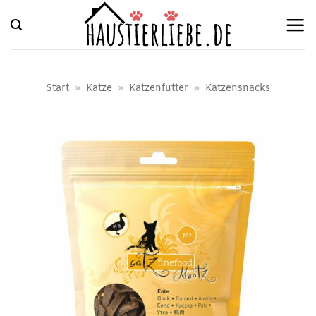
Zum
Inhalt
springen
Start
»
Katze
»
Katzenfutter
»
Katzensnacks