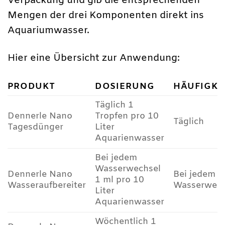
Verpackung und gib die entsprechenden
Mengen der drei Komponenten direkt ins
Aquariumwasser.
Hier eine Übersicht zur Anwendung:
PRODUKT
DOSIERUNG
HÄUFIGKE
Täglich 1
Dennerle Nano
Tropfen pro 10
Täglich
Tagesdünger
Liter
Aquarienwasser
Bei jedem
Wasserwechsel
Dennerle Nano
Bei jedem
1 ml pro 10
Wasseraufbereiter
Wasserwech
Liter
Aquarienwasser
Wöchentlich 1