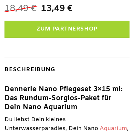
Ursprünglicher
Aktueller
18,49
€
13,49
€
Preis
Preis
war:
ist:
ZUM PARTNERSHOP
18,49 €
13,49 €.
BESCHREIBUNG
Dennerle Nano Pflegeset 3×15 ml:
Das Rundum-Sorglos-Paket für
Dein Nano Aquarium
Du liebst Dein kleines
Unterwasserparadies, Dein Nano
Aquarium
,