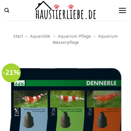
Zum
Inhalt
springen
Start
»
Aquaristik
»
Aquarium Pflege
»
Aquarium
Wasserpflege
-21%