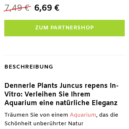
Ursprünglicher
Aktueller
7,49
€
6,69
€
Preis
Preis
war:
ist:
ZUM PARTNERSHOP
7,49 €
6,69 €.
BESCHREIBUNG
Dennerle Plants Juncus repens In-
Vitro: Verleihen Sie Ihrem
Aquarium eine natürliche Eleganz
Träumen Sie von einem
Aquarium
, das die
Schönheit unberührter Natur