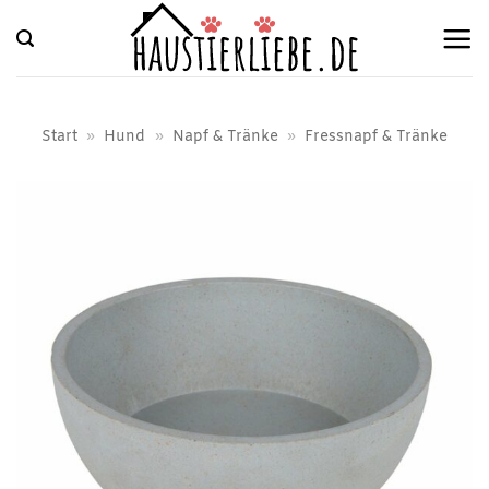
Zum
Inhalt
springen
Start
»
Hund
»
Napf & Tränke
»
Fressnapf & Tränke