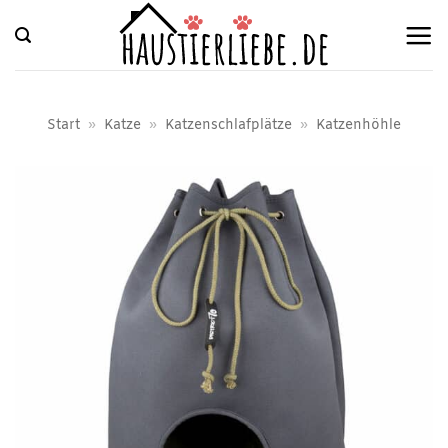
Zum
Inhalt
springen
Start
»
Katze
»
Katzenschlafplätze
»
Katzenhöhle