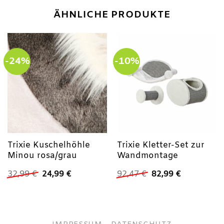
ÄHNLICHE PRODUKTE
-24%
-10%
Trixie Kuschelhöhle
Trixie Kletter-Set zur
Minou rosa/grau
Wandmontage
Ursprünglicher
Aktueller
Ursprünglicher
Aktueller
32,99
€
24,99
€
92,47
€
82,99
€
Preis
Preis
Preis
Preis
war:
ist:
war:
ist:
32,99 €
24,99 €.
92,47 €
82,99 €.