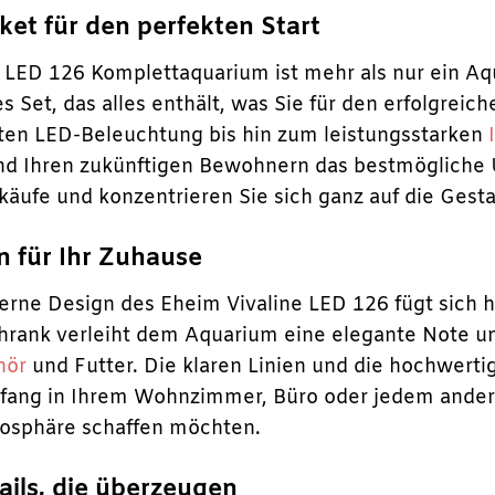
et für den perfekten Start
 LED 126 Komplettaquarium ist mehr als nur ein Aqua
 Set, das alles enthält, was Sie für den erfolgreic
nten LED-Beleuchtung bis hin zum leistungsstarken
nd Ihren zukünftigen Bewohnern das bestmögliche 
lkäufe und konzentrieren Sie sich ganz auf die Gest
gn für Ihr Zuhause
erne Design des Eheim Vivaline LED 126 fügt sich
rank verleiht dem Aquarium eine elegante Note und
hör
und Futter. Die klaren Linien und die hochwert
kfang in Ihrem Wohnzimmer, Büro oder jedem ander
sphäre schaffen möchten.
ails, die überzeugen