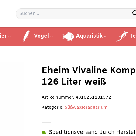
Suchen
nach:
ier
Vogel
Aquaristik
Te
Eheim Vivaline Komp
126 Liter weiß
Artikelnummer:
4010251131572
Kategorie:
Süßwasseraquarium
Speditionsversand durch Herstell