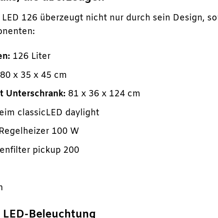
 LED 126 überzeugt nicht nur durch sein Design, s
onenten:
en:
126 Liter
80 x 35 x 45 cm
 Unterschrank:
81 x 36 x 124 cm
im classicLED daylight
Regelheizer 100 W
nfilter pickup 200
m
er LED-Beleuchtung