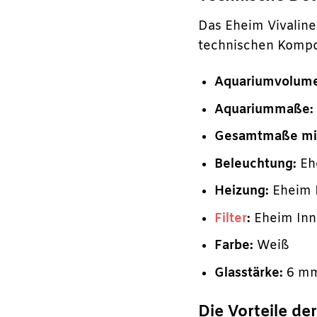
Das Eheim Vivaline
technischen Komp
Aquariumvolum
Aquariummaße:
Gesamtmaße mit
Beleuchtung:
Ehe
Heizung:
Eheim 
Filter
:
Eheim Inne
Farbe:
Weiß
Glasstärke:
6 m
Die Vorteile d