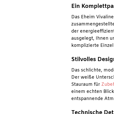
Ein Komplettpak
Das Eheim Vivaline
zusammengestelltes
der energieeffizie
ausgelegt, Ihnen u
komplizierte Einze
Stilvolles Desi
Das schlichte, mod
Der weiße Untersch
Stauraum für
Zube
einem echten Blic
entspannende Atmo
Technische Det