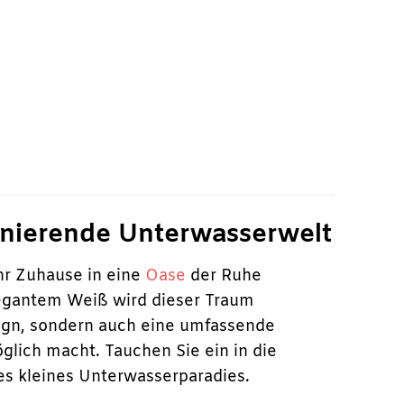
r
ller
0 €.
szinierende Unterwasserwelt
Ihr Zuhause in eine
Oase
der Ruhe
egantem Weiß wird dieser Traum
esign, sondern auch eine umfassende
glich macht. Tauchen Sie ein in die
es kleines Unterwasserparadies.