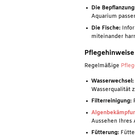
Die Bepflanzung
Aquarium passe
Die Fische:
Infor
miteinander har
Pflegehinweise
Regelmäßige
Pfleg
Wasserwechsel:
Wasserqualität z
Filterreinigung:
R
Algenbekämpfu
Aussehen Ihres 
Fütterung:
Fütte