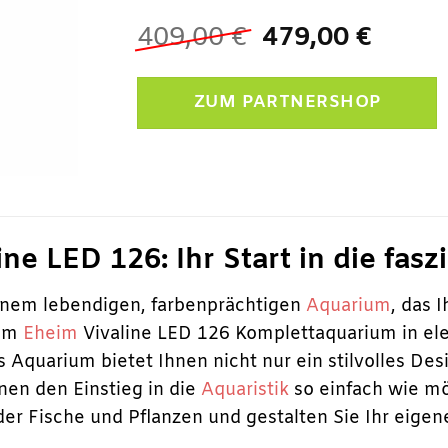
Ursprüngliche
Aktue
409,00
€
479,00
€
Preis
Preis
war:
ist:
ZUM PARTNERSHOP
409,00 €
479,0
ine LED 126: Ihr Start in die fa
inem lebendigen, farbenprächtigen
Aquarium
, das 
dem
Eheim
Vivaline LED 126 Komplettaquarium in el
es Aquarium bietet Ihnen nicht nur ein stilvolles D
nen den Einstieg in die
Aquaristik
so einfach wie mö
er Fische und Pflanzen und gestalten Sie Ihr eigen