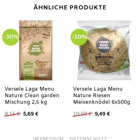
ÄHNLICHE PRODUKTE
-30%
-10%
Versele Laga Menu
Versele Laga Menu
Nature Clean garden
Nature Riesen
Mischung 2,5 kg
Meisenknödel 6x500g
Ursprünglicher
Aktueller
Ursprünglicher
Aktueller
8,15
€
5,69
€
10,50
€
9,49
€
Preis
Preis
Preis
Preis
war:
ist:
war:
ist:
8,15 €
5,69 €.
10,50 €
9,49 €.
IMPRESSUM
DATENSCHUTZ