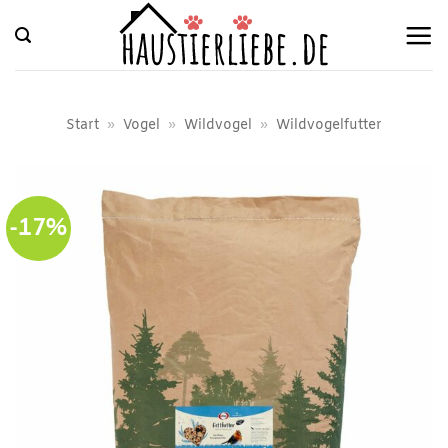
Zum
Inhalt
springen
Start
»
Vogel
»
Wildvogel
»
Wildvogelfutter
-17%