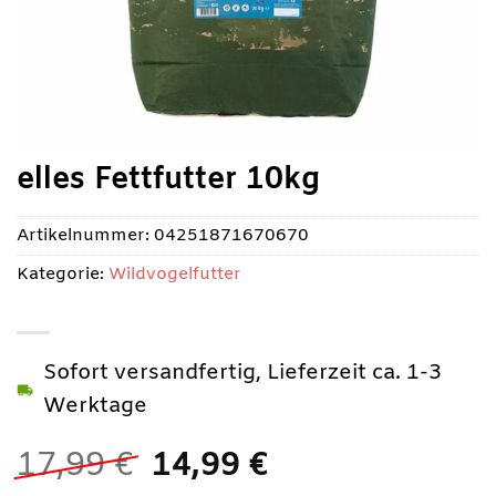
elles Fettfutter 10kg
Artikelnummer:
04251871670670
Kategorie:
Wildvogelfutter
Sofort versandfertig, Lieferzeit ca. 1-3
Werktage
Ursprünglicher
Aktueller
17,99
€
14,99
€