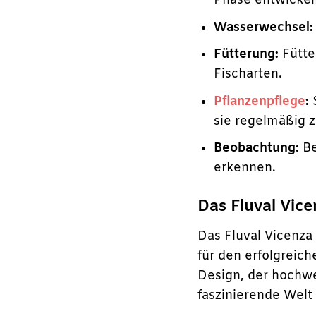
Phase entwickeln
Wasserwechsel:
Fütterung:
Fütte
Fischarten.
Pflanzenpflege
:
S
sie regelmäßig 
Beobachtung:
Be
erkennen.
Das Fluval Vic
Das Fluval Vicenza 
für den erfolgreich
Design, der hochwer
faszinierende Welt 