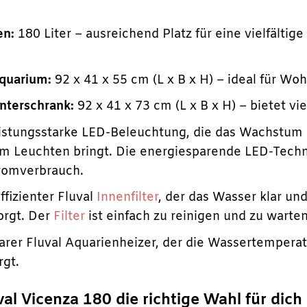
en:
180 Liter – ausreichend Platz für eine vielfälti
quarium:
92 x 41 x 55 cm (L x B x H) – ideal für W
terschrank:
92 x 41 x 73 cm (L x B x H) – bietet vi
stungsstarke LED-Beleuchtung, die das Wachstum d
um Leuchten bringt. Die energiesparende LED-Techn
romverbrauch.
fizienter Fluval
Innenfilter
, der das Wasser klar un
orgt. Der
Filter
ist einfach zu reinigen und zu warten
rer Fluval Aquarienheizer, der die Wassertemperat
rgt.
l Vicenza 180 die richtige Wahl für dich 