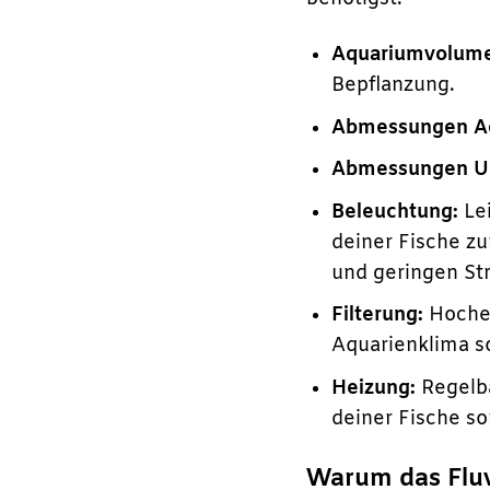
Aquariumvolum
Bepflanzung.
Abmessungen A
Abmessungen Un
Beleuchtung:
Lei
deiner Fische z
und geringen St
Filterung:
Hochef
Aquarienklima s
Heizung:
Regelba
deiner Fische so
Warum das Fluva