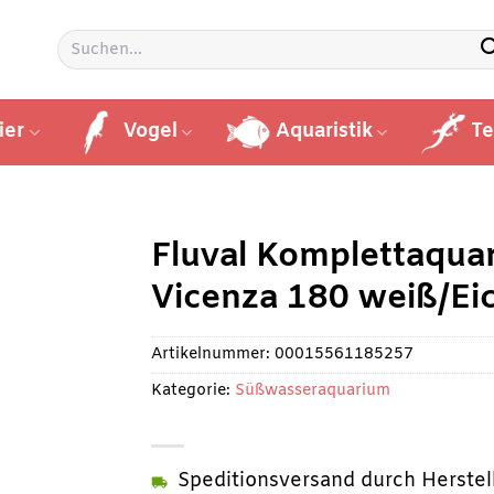
Suchen
nach:
ier
Vogel
Aquaristik
Te
Fluval Komplettaqua
Vicenza 180 weiß/Ei
Artikelnummer:
00015561185257
Kategorie:
Süßwasseraquarium
Speditionsversand durch Herstel