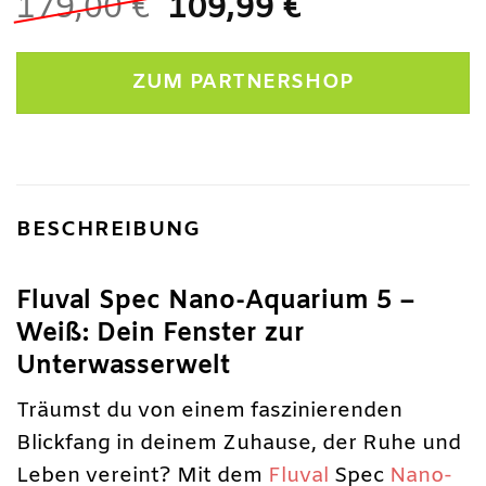
Ursprünglicher
Aktueller
179,00
€
109,99
€
Preis
Preis
war:
ist:
ZUM PARTNERSHOP
179,00 €
109,99 €.
BESCHREIBUNG
Fluval Spec Nano-Aquarium 5 –
Weiß: Dein Fenster zur
Unterwasserwelt
Träumst du von einem faszinierenden
Blickfang in deinem Zuhause, der Ruhe und
Leben vereint? Mit dem
Fluval
Spec
Nano-