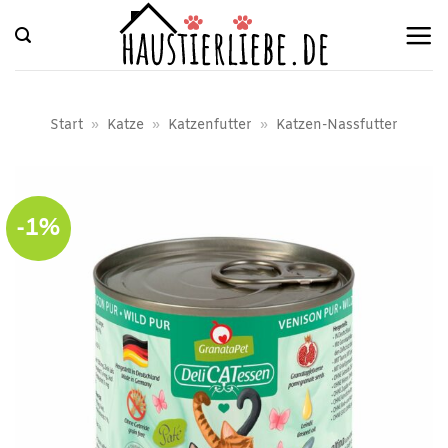
Zum
Inhalt
springen
Start
»
Katze
»
Katzenfutter
»
Katzen-Nassfutter
-1%