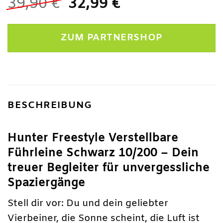
Ursprünglicher
Aktueller
39,90
€
32,99
€
Preis
Preis
war:
ist:
ZUM PARTNERSHOP
39,90 €
32,99 €.
BESCHREIBUNG
Hunter Freestyle Verstellbare
Führleine Schwarz 10/200 – Dein
treuer Begleiter für unvergessliche
Spaziergänge
Stell dir vor: Du und dein geliebter
Vierbeiner, die Sonne scheint, die Luft ist