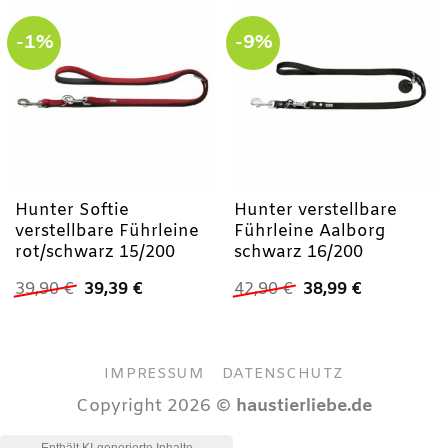
-1%
-9%
Hunter Softie
Hunter verstellbare
verstellbare Führleine
Führleine Aalborg
rot/schwarz 15/200
schwarz 16/200
Ursprünglicher
Aktueller
Ursprünglicher
Aktueller
39,90
€
39,39
€
42,90
€
38,99
€
Preis
Preis
Preis
Preis
war:
ist:
war:
ist:
39,90 €
39,39 €.
42,90 €
38,99 €.
IMPRESSUM
DATENSCHUTZ
Copyright 2026 ©
haustierliebe.de