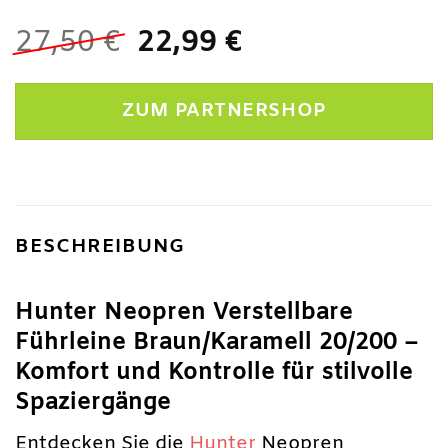
Ursprünglicher
Aktueller
27,50
€
22,99
€
Preis
Preis
war:
ist:
ZUM PARTNERSHOP
27,50 €
22,99 €.
BESCHREIBUNG
Hunter Neopren Verstellbare
Führleine Braun/Karamell 20/200 –
Komfort und Kontrolle für stilvolle
Spaziergänge
Entdecken Sie die
Hunter
Neopren