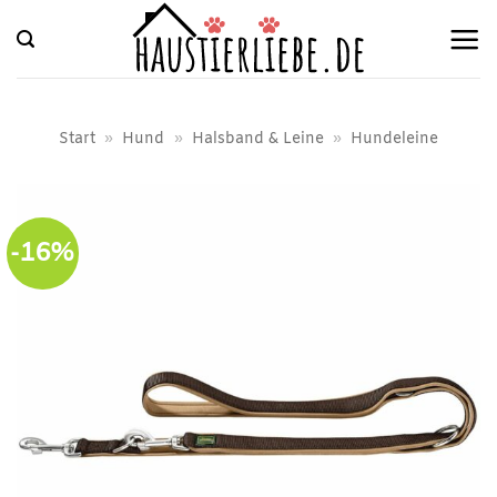
Zum
Inhalt
springen
Start
»
Hund
»
Halsband & Leine
»
Hundeleine
-16%