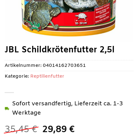
JBL Schildkrötenfutter 2,5l
Artikelnummer:
04014162703651
Kategorie:
Reptilienfutter
Sofort versandfertig, Lieferzeit ca. 1-3
Werktage
Ursprünglicher
Aktueller
35,45
€
29,89
€