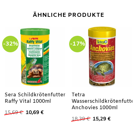
ÄHNLICHE PRODUKTE
-32%
-17%
Sera Schildkrötenfutter
Tetra
Raffy Vital 1000ml
Wasserschildkrötenfutter
Anchovies 1000ml
Ursprünglicher
Aktueller
15,69
€
10,69
€
Preis
Preis
Ursprünglicher
Aktueller
18,39
€
15,29
€
war:
ist:
Preis
Preis
15,69 €
10,69 €.
war:
ist:
18,39 €
15,29 €.