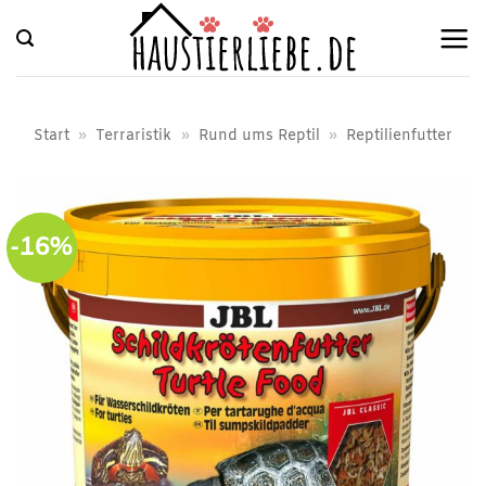
Zum
Inhalt
springen
Start
»
Terraristik
»
Rund ums Reptil
»
Reptilienfutter
-16%