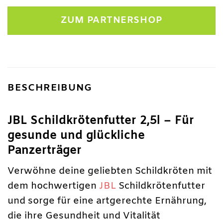
Preis
Preis
war:
ist:
ZUM PARTNERSHOP
35,45 €
29,89 €.
BESCHREIBUNG
JBL Schildkrötenfutter 2,5l – Für
gesunde und glückliche
Panzerträger
Verwöhne deine geliebten Schildkröten mit
dem hochwertigen
JBL
Schildkrötenfutter
und sorge für eine artgerechte Ernährung,
die ihre Gesundheit und Vitalität