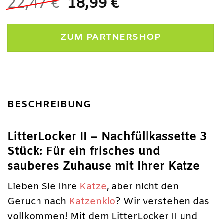
Ursprünglicher
Aktueller
22,47
€
18,99
€
Preis
Preis
war:
ist:
ZUM PARTNERSHOP
22,47 €
18,99 €.
BESCHREIBUNG
LitterLocker II – Nachfüllkassette 3
Stück: Für ein frisches und
sauberes Zuhause mit Ihrer Katze
Lieben Sie Ihre
Katze
, aber nicht den
Geruch nach
Katzenklo
? Wir verstehen das
vollkommen! Mit dem LitterLocker II und