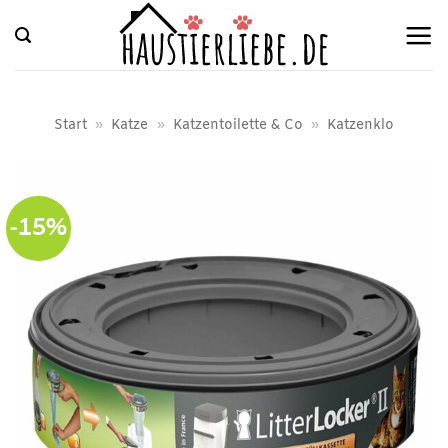
Zum
Inhalt
springen
Start
»
Katze
»
Katzentoilette & Co
»
Katzenklo
-15%