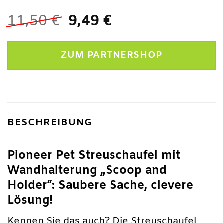
Ursprünglicher
Aktueller
11,50
€
9,49
€
Preis
Preis
war:
ist:
ZUM PARTNERSHOP
11,50 €
9,49 €.
BESCHREIBUNG
Pioneer Pet Streuschaufel mit
Wandhalterung „Scoop and
Holder“: Saubere Sache, clevere
Lösung!
Kennen Sie das auch? Die Streuschaufel