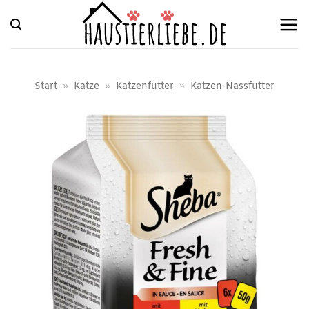
Zum
Inhalt
springen
Start
»
Katze
»
Katzenfutter
»
Katzen-Nassfutter