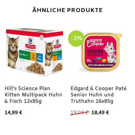
ÄHNLICHE PRODUKTE
-3%
Hill’s Science Plan
Edgard & Cooper Paté
Kitten Multipack Huhn
Senior Huhn und
& Fisch 12x85g
Truthahn 16x85g
Ursprünglicher
Aktueller
14,99
€
19,04
€
18,49
€
Preis
Preis
war:
ist:
19,04 €
18,49 €.