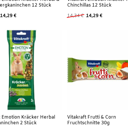
wergkaninchen 12 Stück
Chinchillas 12 Stück
Ursprünglicher
Aktueller
Ursprünglicher
Aktueller
14,29
€
14,34
€
14,29
€
Preis
Preis
Preis
Preis
war:
ist:
war:
ist:
14,34 €
14,29 €.
14,34 €
14,29 €.
t Emotion Kräcker Herbal
Vitakraft Frutti & Corn
ninchen 2 Stück
Fruchtschnitte 30g