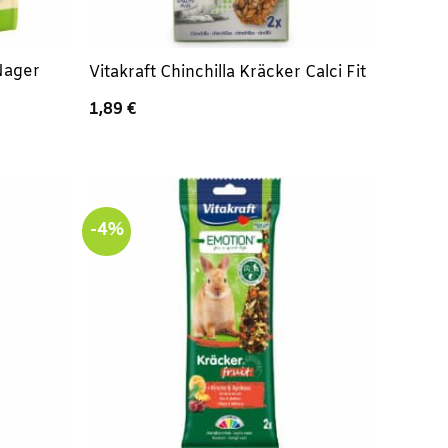
 Nager
Vitakraft Chinchilla Kräcker Calci Fit
1,89
€
-4%