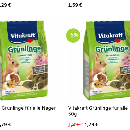
rsprünglicher
Aktueller
,29
€
1,59
€
reis
Preis
ar:
ist:
,39 €
2,29 €.
-5%
t Grünlinge für alle Nager
Vitakraft Grünlinge für all
50g
rsprünglicher
Aktueller
Ursprünglicher
Aktueller
,79
€
1,89
€
1,79
€
reis
Preis
Preis
Preis