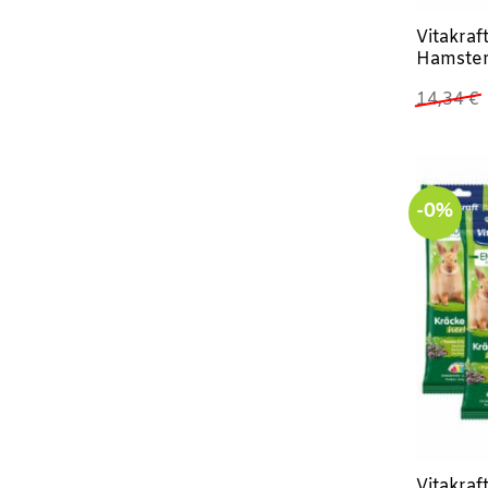
Vitakraf
Hamster
14,34
€
-0%
Vitakraf