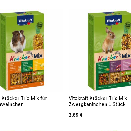
ar:
ist:
war:
ist:
,78 €
2,79 €.
1,89 €
1,79 €.
t Kräcker Trio Mix für
Vitakraft Kräcker Trio Mix
hweinchen
Zwergkaninchen 1 Stück
2,69
€