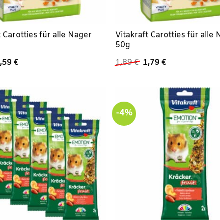
t Carotties für alle Nager
Vitakraft Carotties für alle
50g
rsprünglicher
Aktueller
Ursprünglicher
Aktueller
,59
€
1,89
€
1,79
€
reis
Preis
Preis
Preis
ar:
ist:
war:
ist:
,78 €
2,59 €.
1,89 €
1,79 €.
-4%