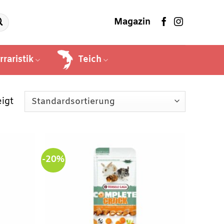
Magazin
rraristik
Teich
igt
-20%