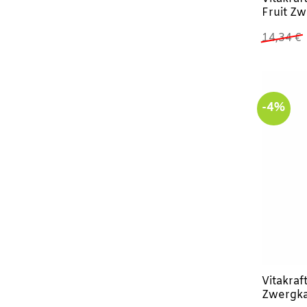
Fruit Z
14,34
€
-4%
Vitakraf
Zwergka