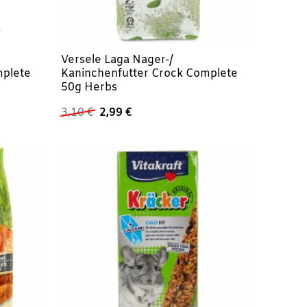
Versele Laga Nager-/
mplete
Kaninchenfutter Crock Complete
50g Herbs
Ursprünglicher
Aktueller
3,10
€
2,99
€
Preis
Preis
war:
ist:
3,10 €
2,99 €.