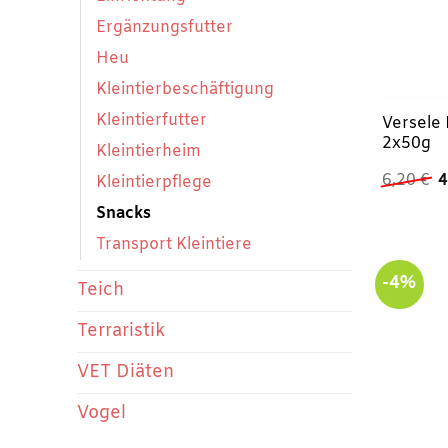
Ergänzungsfutter
Heu
Kleintierbeschäftigung
Kleintierfutter
Versele
2x50g
Kleintierheim
U
6,20
€
4
Kleintierpflege
P
w
Snacks
6
Transport Kleintiere
-4%
Teich
Terraristik
VET Diäten
Vogel