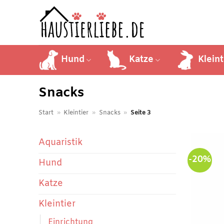
Zum
Inhalt
springen
Hund
Katze
Kleint
Snacks
Start
»
Kleintier
»
Snacks
»
Seite 3
Aquaristik
-20%
Hund
Katze
Kleintier
Einrichtung