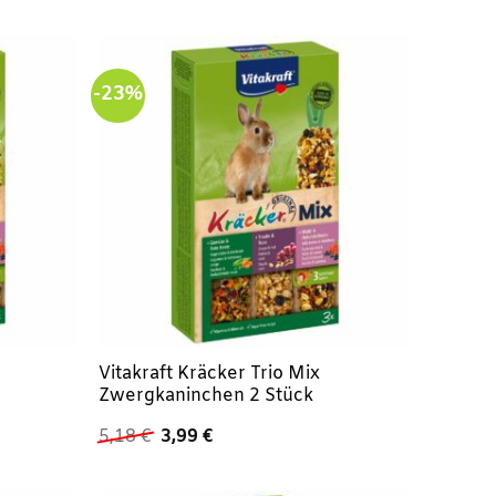
war:
ist:
1,79 €
1,39 €.
-23%
Vitakraft Kräcker Trio Mix
Zwergkaninchen 2 Stück
Ursprünglicher
Aktueller
5,18
€
3,99
€
Preis
Preis
war:
ist:
5,18 €
3,99 €.