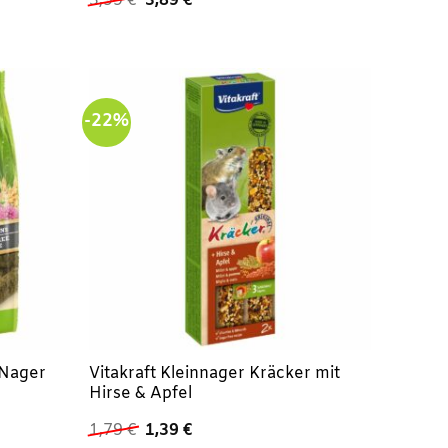
3,99
€
3,89
€
Preis
Preis
war:
ist:
3,99 €
3,89 €.
-22%
e Nager
Vitakraft Kleinnager Kräcker mit
Hirse & Apfel
Ursprünglicher
Aktueller
1,79
€
1,39
€
Preis
Preis