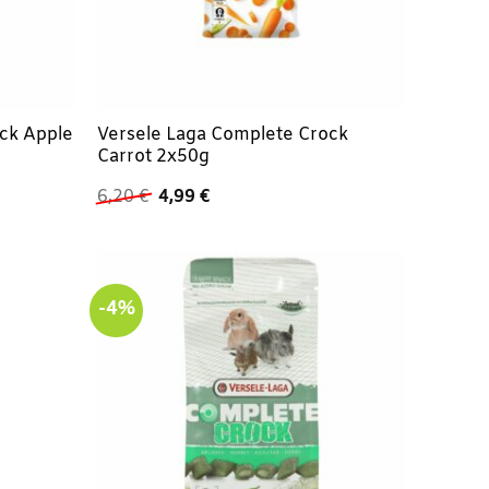
ck Apple
Versele Laga Complete Crock
Carrot 2x50g
Ursprünglicher
Aktueller
6,20
€
4,99
€
Preis
Preis
war:
ist:
6,20 €
4,99 €.
-4%