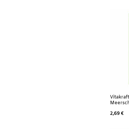
w
3
Vitakraf
Meersc
2,69
€