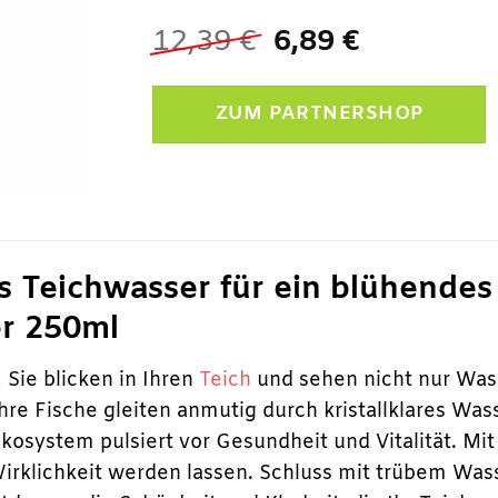
Ursprünglicher
Aktueller
12,39
€
6,89
€
Preis
Preis
war:
ist:
ZUM PARTNERSHOP
12,39 €
6,89 €.
res Teichwasser für ein blühende
er 250ml
, Sie blicken in Ihren
Teich
und sehen nicht nur Was
re Fische gleiten anmutig durch kristallklares Wass
osystem pulsiert vor Gesundheit und Vitalität. Mi
Wirklichkeit werden lassen. Schluss mit trübem W