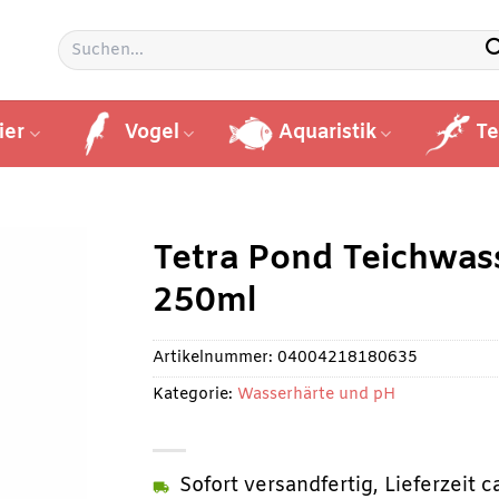
Suchen
nach:
ier
Vogel
Aquaristik
Te
Tetra Pond Teichwas
250ml
Artikelnummer:
04004218180635
Kategorie:
Wasserhärte und pH
Sofort versandfertig, Lieferzeit 