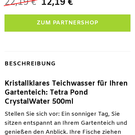
Ursprünglicher
Aktueller
22,19
€
12,19
€
Preis
Preis
war:
ist:
ZUM PARTNERSHOP
22,19 €
12,19 €.
BESCHREIBUNG
Kristallklares Teichwasser für Ihren
Gartenteich: Tetra Pond
CrystalWater 500ml
Stellen Sie sich vor: Ein sonniger Tag, Sie
sitzen entspannt an Ihrem Gartenteich und
genießen den Anblick. Ihre Fische ziehen