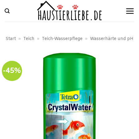
Zum
Inhalt
springen
Start
»
Teich
»
Teich-Wasserpflege
»
Wasserhärte und pH
-45%