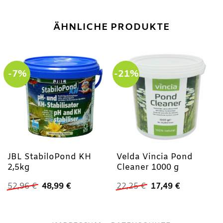
ÄHNLICHE PRODUKTE
-7%
-21%
JBL StabiloPond KH
Velda Vincia Pond
2,5kg
Cleaner 1000 g
Ursprünglicher
Aktueller
Ursprünglicher
Aktueller
52,96
€
48,99
€
22,25
€
17,49
€
Preis
Preis
Preis
Preis
war:
ist:
war:
ist:
52,96 €
48,99 €.
22,25 €
17,49 €.