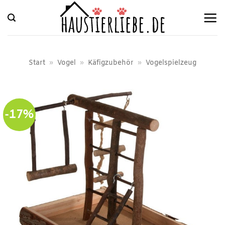
Zum
Inhalt
springen
Start
»
Vogel
»
Käfigzubehör
»
Vogelspielzeug
-17%