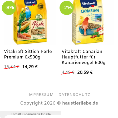
-8%
-2%
Vitakraft Sittich Perle
Vitakraft Canarian
Premium 6x500g
Hauptfutter für
Kanarienvögel 800g
Ursprünglicher
Aktueller
15,54
€
14,29
€
Preis
Preis
Ursprünglicher
Aktueller
4,49
€
20,59
€
war:
ist:
Preis
Preis
15,54 €
14,29 €.
war:
ist:
4,49 €
20,59 €.
IMPRESSUM
DATENSCHUTZ
Copyright 2026 ©
haustierliebe.de