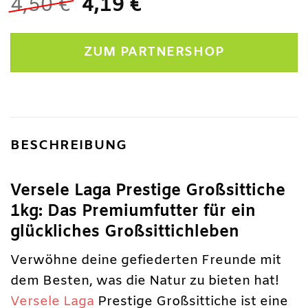
Ursprünglicher
Aktueller
4,50
€
4,19
€
Preis
Preis
war:
ist:
ZUM PARTNERSHOP
4,50 €
4,19 €.
BESCHREIBUNG
Versele Laga Prestige Großsittiche
1kg: Das Premiumfutter für ein
glückliches Großsittichleben
Verwöhne deine gefiederten Freunde mit
dem Besten, was die Natur zu bieten hat!
Versele Laga
Prestige Großsittiche ist eine