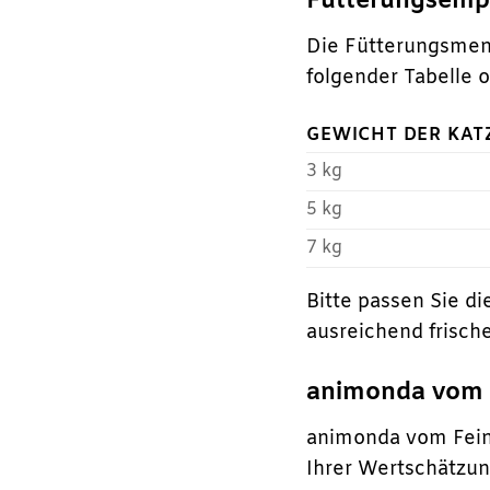
Fütterungsemp
Die Fütterungsmenge
folgender Tabelle o
GEWICHT DER KAT
3 kg
5 kg
7 kg
Bitte passen Sie di
ausreichend frische
animonda vom Fe
animonda vom Feins
Ihrer Wertschätzun