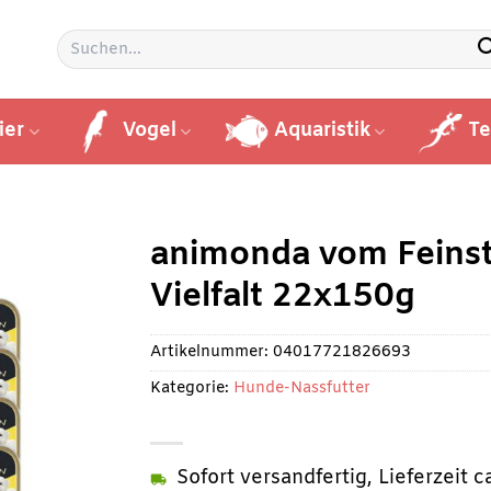
Suchen
nach:
ier
Vogel
Aquaristik
Te
animonda vom Feinst
Vielfalt 22x150g
Artikelnummer:
04017721826693
Kategorie:
Hunde-Nassfutter
Sofort versandfertig, Lieferzeit 