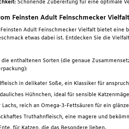
chkeit:
Schonende Zubereitung für eine optimale Vert
om Feinsten Adult Feinschmecker Vielfalt 
einsten Adult Feinschmecker Vielfalt bietet eine 
schmack etwas dabei ist. Entdecken Sie die Vielfalt
ür die enthaltenen Sorten (die genaue Zusammensetz
erpackung):
fleisch in delikater Soße, ein Klassiker für anspruc
dauliches Hühnchen, ideal für sensible Katzenmäge
r Lachs, reich an Omega-3-Fettsäuren für ein glän
khaftes Truthahnfleisch, eine magere und bekömml
nte, für Katzen, die das Besondere lieben.