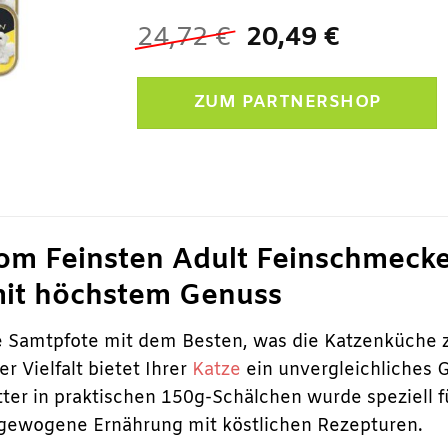
Ursprünglicher
Aktuelle
24,72
€
20,49
€
Preis
Preis
war:
ist:
ZUM PARTNERSHOP
24,72 €
20,49 €.
m Feinsten Adult Feinschmecker
mit höchstem Genuss
 Samtpfote mit dem Besten, was die Katzenküche z
 Vielfalt bietet Ihrer
Katze
ein unvergleichliches 
ter in praktischen 150g-Schälchen wurde speziell
sgewogene Ernährung mit köstlichen Rezepturen.