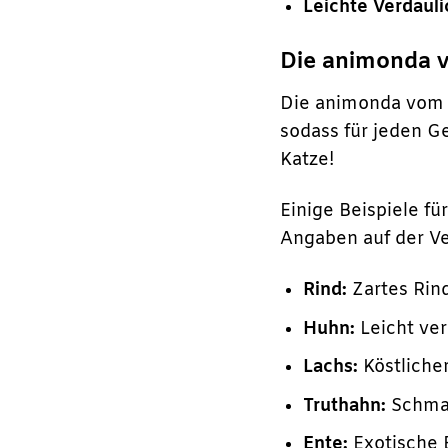
Leichte Verdauli
Die animonda v
Die animonda vom F
sodass für jeden Ge
Katze!
Einige Beispiele f
Angaben auf der V
Rind:
Zartes Rind
Huhn:
Leicht ver
Lachs:
Köstliche
Truthahn:
Schmac
Ente:
Exotische E