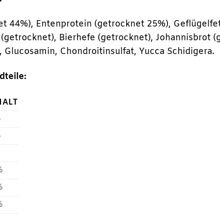
et 44%), Entenprotein (getrocknet 25%), Geflügelfe
(getrocknet), Bierhefe (getrocknet), Johannisbrot (
), Glucosamin, Chondroitinsulfat, Yucca Schidigera.
dteile:
HALT
%
%
%
%
%