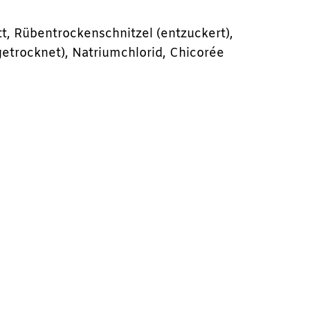
tt, Rübentrockenschnitzel (entzuckert),
getrocknet), Natriumchlorid, Chicorée