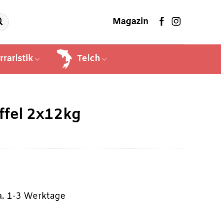
Magazin
rraristik
Teich
ffel 2x12kg
ca. 1-3 Werktage
r
ller