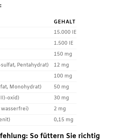
:
GEHALT
15.000 IE
1.500 IE
150 mg
-sulfat, Pentahydrat)
12 mg
100 mg
ulfat, Monohydrat)
50 mg
I)-oxid)
30 mg
, wasserfrei)
2 mg
enit)
0,15 mg
hlung: So füttern Sie richtig