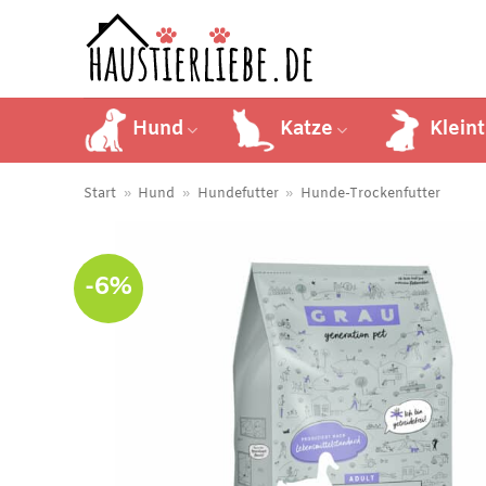
Zum
Inhalt
springen
Hund
Katze
Kleint
Start
»
Hund
»
Hundefutter
»
Hunde-Trockenfutter
-6%