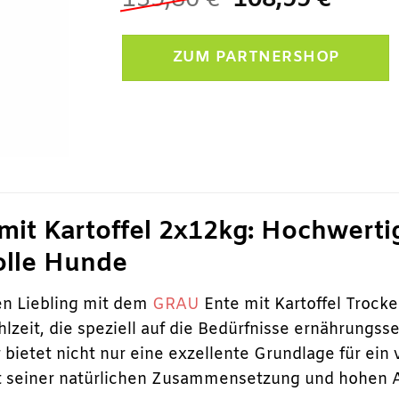
139,80
€
108,99
€
Preis
Preis
war:
ist:
ZUM PARTNERSHOP
139,80 €
108,9
it Kartoffel 2x12kg: Hochwertig
olle Hunde
en Liebling mit dem
GRAU
Ente mit Kartoffel Trock
zeit, die speziell auf die Bedürfnisse ernährungss
 bietet nicht nur eine exzellente Grundlage für ein
t seiner natürlichen Zusammensetzung und hohen 