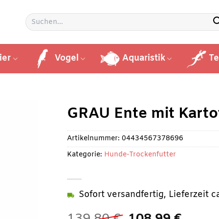
Suchen
nach:
ier
Vogel
Aquaristik
Te
GRAU Ente mit Karto
Artikelnummer:
04434567378696
Kategorie:
Hunde-Trockenfutter
Sofort versandfertig, Lieferzeit 
Ursprüngliche
Aktue