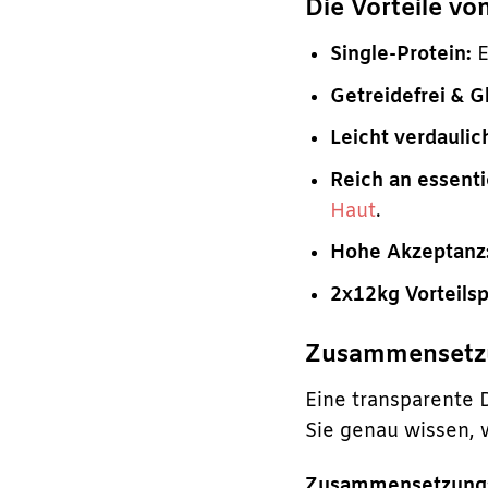
Die Vorteile vo
Single-Protein:
E
Getreidefrei & Gl
Leicht verdaulic
Reich an essenti
Haut
.
Hohe Akzeptanz
2x12kg Vorteils
Zusammensetzun
Eine transparente D
Sie genau wissen, 
Zusammensetzung