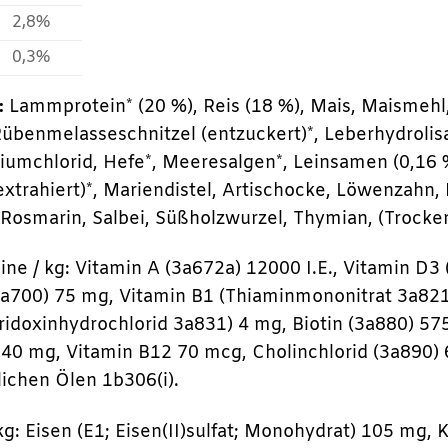
2,8%
0,3%
:
Lammprotein* (20 %), Reis (18 %), Mais, Maismehl, 
benmelasseschnitzel (entzuckert)*, Leberhydrolisat,
riumchlorid, Hefe*, Meeresalgen*, Leinsamen (0,16 %
extrahiert)*, Mariendistel, Artischocke, Löwenzahn, 
 Rosmarin, Salbei, Süßholzwurzel, Thymian, (Trocke
ne / kg: Vitamin A (3a672a) 12000 I.E., Vitamin D3 (
a700) 75 mg, Vitamin B1 (Thiaminmononitrat 3a821) 
ridoxinhydrochlorid 3a831) 4 mg, Biotin (3a880) 5
 40 mg, Vitamin B12 70 mcg, Cholinchlorid (3a890) 
lichen Ölen 1b306(i).
kg: Eisen (E1; Eisen(II)sulfat; Monohydrat) 105 mg, K