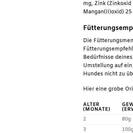
mg, Zink (Zinkoxi
Mangan(II)oxid) 25
Fütterungsempfe
Die Fütterungsmeng
Fütterungsempfehlu
Bedürfnisse deines
Umstellung auf ein
Hundes nicht zu üb
Hier eine grobe Or
ALTER
GEW
(MONATE)
(ER
2
80g
3
100