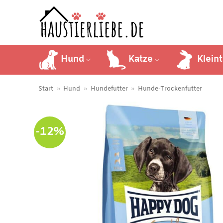
Zum
Inhalt
springen
Hund
Katze
Kleint
Start
»
Hund
»
Hundefutter
»
Hunde-Trockenfutter
-12%