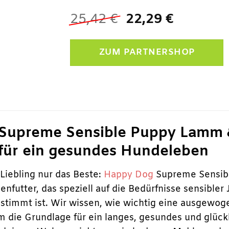
Ursprünglicher
Aktuelle
25,42
€
22,29
€
Preis
Preis
war:
ist:
ZUM PARTNERSHOP
25,42 €
22,29 €.
Supreme Sensible Puppy Lamm &
für ein gesundes Hundeleben
 Liebling nur das Beste:
Happy Dog
Supreme Sensibl
nfutter, das speziell auf die Bedürfnisse sensibler
timmt ist. Wir wissen, wie wichtig eine ausgewog
m die Grundlage für ein langes, gesundes und glüc