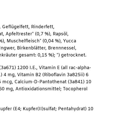
Geflügelfett, Rinderfett,
 Apfeltrester* (0,7 %), Rapsöl,
), Muschelfleisch* (0,04 %), Yucca
Ingwer, Birkenblätter, Brennnessel,
nkräuter gesamt: 0,15 %); *) getrocknet.
3a671) 1200 I.E., Vitamin E (all rac-alpha-
4 mg, Vitamin B2 (Riboflavin 3a825ii) 6
75 mcg, Calcium-D-Pantothenat (3a841) 10
60 mg, Antioxidationsmittel; Tocopherol
upfer (E4; Kupfer(II)sulfat; Pentahydrat) 10