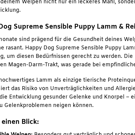
 deinem Welpen nicht nur ein leckeres Mahl, sonde
icklung.
g Supreme Sensible Puppy Lamm & Reis d
onate sind prägend für die Gesundheit deines Wel
e rasant. Happy Dog Supreme Sensible Puppy Lamm 
g, um diesen Bedürfnissen gerecht zu werden. Die R
den Magen-Darm-Trakt, was gerade bei empfindlich
 hochwertiges Lamm als einzige tierische Proteinque
ert das Risiko von Unverträglichkeiten und Allerg
die Entwicklung gesunder Gelenke und Knorpel – ei
zu Gelenkproblemen neigen können.
 einen Blick:
ible Welpen:
Besonders gut verträglich und schone