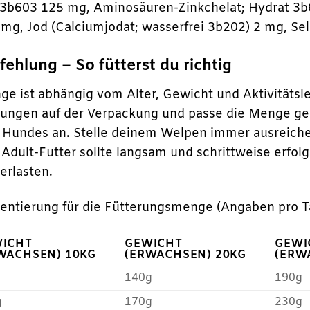
d 3b603 125 mg, Aminosäuren-Zinkchelat; Hydrat 3
 mg, Jod (Calciumjodat; wasserfrei 3b202) 2 mg, Sel
hlung – So fütterst du richtig
e ist abhängig vom Alter, Gewicht und Aktivitätsle
ngen auf der Verpackung und passe die Menge gege
 Hundes an. Stelle deinem Welpen immer ausreiche
 Adult-Futter sollte langsam und schrittweise erf
erlasten.
ientierung für die Fütterungsmenge (Angaben pro T
ICHT
GEWICHT
GEWI
WACHSEN) 10KG
(ERWACHSEN) 20KG
(ERW
140g
190g
g
170g
230g