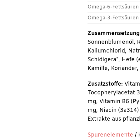
Omega-6-Fettsäuren
Omega-3-Fettsäuren
Zusammensetzung
Sonnenblumenöl, Rü
Kaliumchlorid, Nat
Schidigera*, Hefe (
Kamille, Koriander,
Zusatzstoffe:
Vitami
Tocopherylacetat 3
mg, Vitamin B6 (Py
mg, Niacin (3a314)
Extrakte aus pflanz
Spurenelemente
/ 