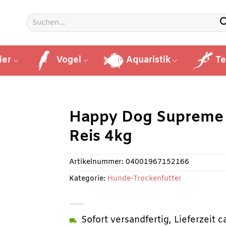
Suchen
nach:
ier
Vogel
Aquaristik
Te
Happy Dog Supreme 
Reis 4kg
Artikelnummer:
04001967152166
Kategorie:
Hunde-Trockenfutter
Sofort versandfertig, Lieferzeit 