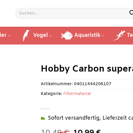
Suchen
nach:
ier
Vogel
Aquaristik
Te
Hobby Carbon super
Artikelnummer:
04011444206107
Kategorie:
Filtermaterial
Sofort versandfertig, Lieferzeit 
Ursprünglicher
Aktuelle