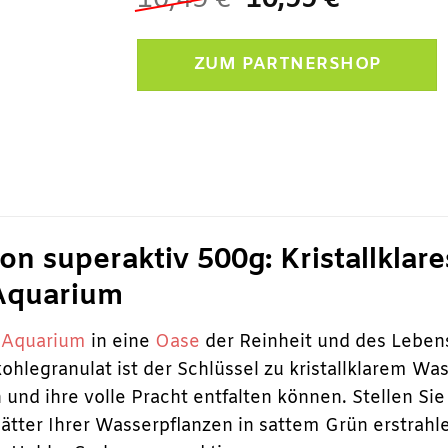
10,49
€
10,99
€
Preis
Preis
war:
ist:
ZUM PARTNERSHOP
10,49 €
10,99 €.
n superaktiv 500g: Kristallklare
Aquarium
r
Aquarium
in eine
Oase
der Reinheit und des Leben
hlegranulat ist der Schlüssel zu kristallklarem Was
nd ihre volle Pracht entfalten können. Stellen Sie 
lätter Ihrer Wasserpflanzen in sattem Grün erstrah