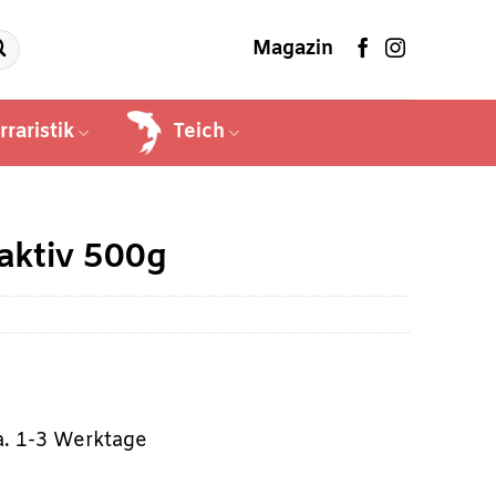
Magazin
rraristik
Teich
aktiv 500g
ca. 1-3 Werktage
r