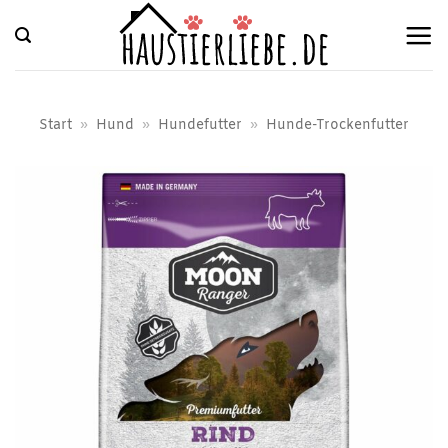
Zum
Inhalt
springen
Start
»
Hund
»
Hundefutter
»
Hunde-Trockenfutter