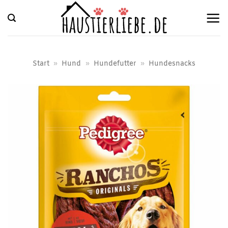
Zum
Inhalt
springen
Start
»
Hund
»
Hundefutter
»
Hundesnacks