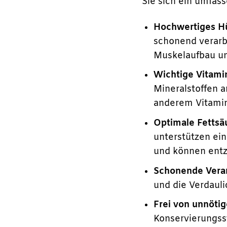
Sie sich ein umfas
Hochwertiges Hü
schonend verarbe
Muskelaufbau un
Wichtige Vitami
Mineralstoffen a
anderem Vitamin 
Optimale Fettsä
unterstützen ei
und können ent
Schonende Verar
und die Verdauli
Frei von unnöti
Konservierungss