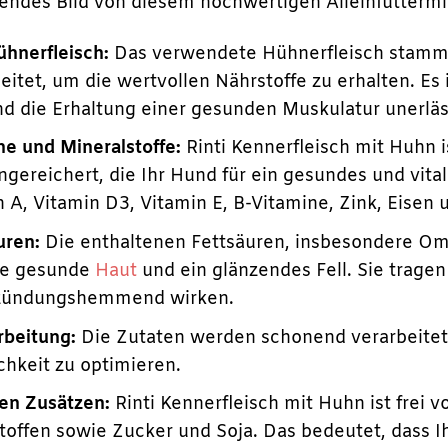
sendes Bild von diesem hochwertigen Alleinfutterm
hnerfleisch:
Das verwendete Hühnerfleisch stammt 
itet, um die wertvollen Nährstoffe zu erhalten. Es i
d die Erhaltung einer gesunden Muskulatur unerläss
ne und Mineralstoffe:
Rinti Kennerfleisch mit Huhn i
ngereichert, die Ihr Hund für ein gesundes und vit
A, Vitamin D3, Vitamin E, B-Vitamine, Zink, Eisen 
uren:
Die enthaltenen Fettsäuren, insbesondere O
ne gesunde
Haut
und ein glänzendes Fell. Sie trag
zündungshemmend wirken.
beitung:
Die Zutaten werden schonend verarbeitet,
chkeit zu optimieren.
gen Zusätzen:
Rinti Kennerfleisch mit Huhn ist frei 
toffen sowie Zucker und Soja. Das bedeutet, dass I