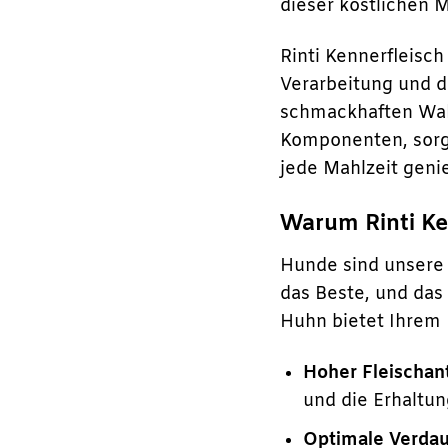
dieser köstlichen M
Rinti Kennerfleisc
Verarbeitung und d
schmackhaften Wahl
Komponenten, sorgt
jede Mahlzeit geni
Warum Rinti Ken
Hunde sind unsere 
das Beste, und das
Huhn bietet Ihrem
Hoher Fleischant
und die Erhaltun
Optimale Verdaul