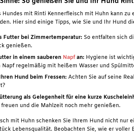
e Sinne: So genießen Sie und Ihr Hund Rin
es Hundes mit Rinti Kennerfleisch mit Huhn kann z
en. Hier sind einige Tipps, wie Sie und Ihr Hund d
as Futter bei Zimmertemperatur:
So entfalten sich 
ck genießen.
Futter in einem sauberen
Napf
an:
Hygiene ist wichti
n Napf regelmäßig mit heißem Wasser und Spülmitte
Ihren Hund beim Fressen:
Achten Sie auf seine Reak
ut?
ütterung als Gelegenheit für eine kurze Kuscheleinh
freuen und die Mahlzeit noch mehr genießen.
eisch mit Huhn schenken Sie Ihrem Hund nicht nur 
ück Lebensqualität. Beobachten Sie, wie er voller E