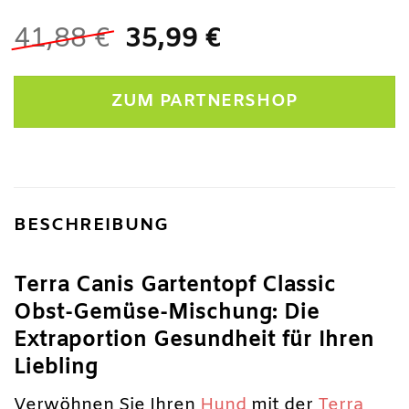
Ursprünglicher
Aktueller
41,88
€
35,99
€
Preis
Preis
war:
ist:
ZUM PARTNERSHOP
41,88 €
35,99 €.
BESCHREIBUNG
Terra Canis Gartentopf Classic
Obst-Gemüse-Mischung: Die
Extraportion Gesundheit für Ihren
Liebling
Verwöhnen Sie Ihren
Hund
mit der
Terra