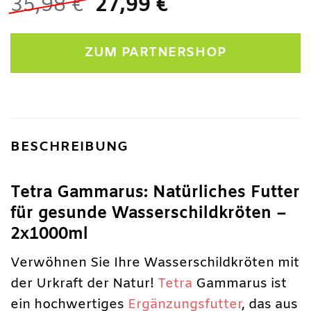
Ursprünglicher
Aktueller
35,98
€
27,99
€
Preis
Preis
war:
ist:
ZUM PARTNERSHOP
35,98 €
27,99 €.
BESCHREIBUNG
Tetra Gammarus: Natürliches Futter
für gesunde Wasserschildkröten –
2x1000ml
Verwöhnen Sie Ihre Wasserschildkröten mit
der Urkraft der Natur!
Tetra
Gammarus ist
ein hochwertiges
Ergänzungsfutter
, das aus