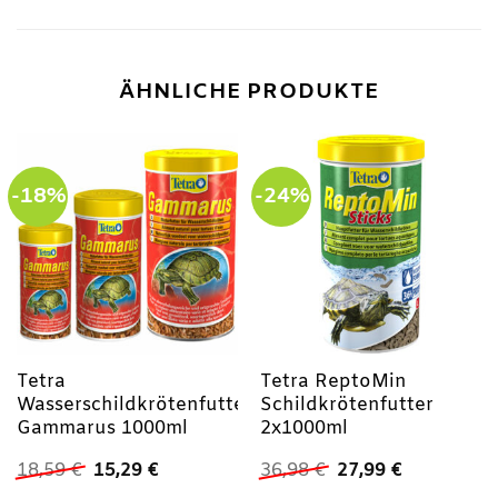
ÄHNLICHE PRODUKTE
-18%
-24%
Tetra
Tetra ReptoMin
Wasserschildkrötenfutter
Schildkrötenfutter
Gammarus 1000ml
2x1000ml
Ursprünglicher
Aktueller
Ursprünglicher
Aktueller
18,59
€
15,29
€
36,98
€
27,99
€
Preis
Preis
Preis
Preis