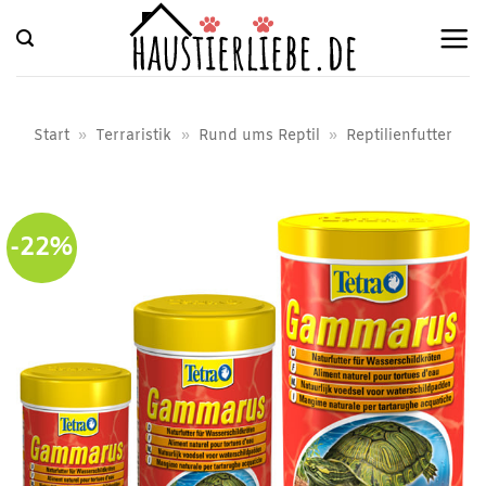
Zum
Inhalt
springen
Start
»
Terraristik
»
Rund ums Reptil
»
Reptilienfutter
-22%