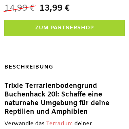
Ursprünglicher
Aktueller
14,99
€
13,99
€
Preis
Preis
war:
ist:
ZUM PARTNERSHOP
14,99 €
13,99 €.
BESCHREIBUNG
Trixie Terrarienbodengrund
Buchenhack 20l: Schaffe eine
naturnahe Umgebung für deine
Reptilien und Amphibien
Verwandle das
Terrarium
deiner