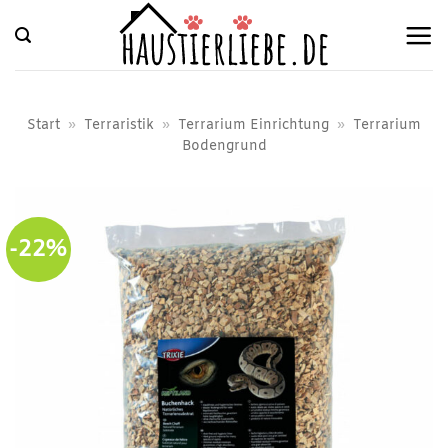
Zum
Inhalt
springen
Start
»
Terraristik
»
Terrarium Einrichtung
»
Terrarium
Bodengrund
-22%