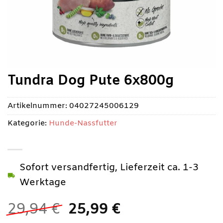
Tundra Dog Pute 6x800g
Artikelnummer:
04027245006129
Kategorie:
Hunde-Nassfutter
Sofort versandfertig, Lieferzeit ca. 1-3
Werktage
Ursprünglicher
Aktueller
29,94
€
25,99
€