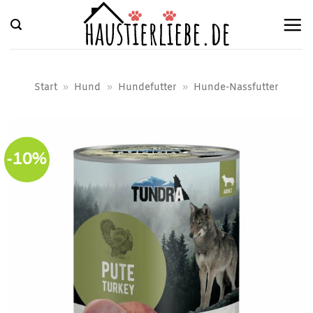
Zum
Inhalt
springen
Start
»
Hund
»
Hundefutter
»
Hunde-Nassfutter
-10%