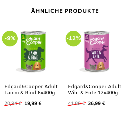
ÄHNLICHE PRODUKTE
-9%
-12%
Edgard&Cooper Adult
Edgard&Cooper Adult
Lamm & Rind 6x400g
Wild & Ente 12x400g
Ursprünglicher
Aktueller
Ursprünglicher
Aktueller
20,94
€
19,99
€
41,88
€
36,99
€
Preis
Preis
Preis
Preis
war:
ist:
war:
ist:
20,94 €
19,99 €.
41,88 €
36,99 €.