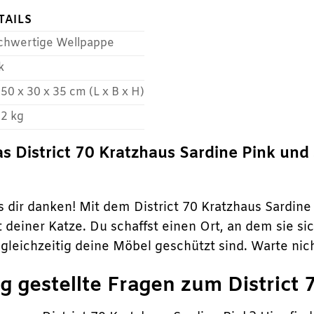
TAILS
chwertige Wellpappe
k
 50 x 30 x 35 cm (L x B x H)
 2 kg
das District 70 Kratzhaus Sardine Pink un
s dir danken! Mit dem District 70 Kratzhaus Sardine
deiner Katze. Du schaffst einen Ort, an dem sie sic
gleichzeitig deine Möbel geschützt sind. Warte nich
g gestellte Fragen zum District 