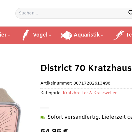
Suchen
nach:
ier
Vogel
Aquaristik
Te
District 70 Kratzhaus
Artikelnummer:
08717202613496
Kategorie:
Kratzbretter & Kratzwellen
Sofort versandfertig, Lieferzeit 