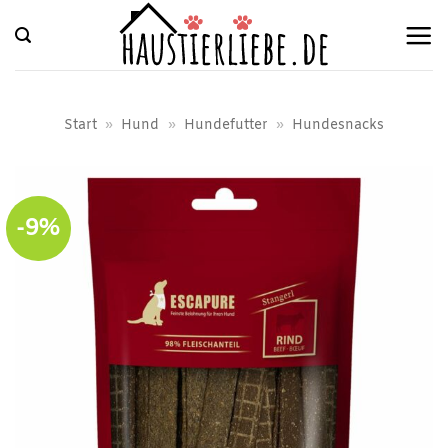
Zum
Inhalt
springen
Start
»
Hund
»
Hundefutter
»
Hundesnacks
-9%