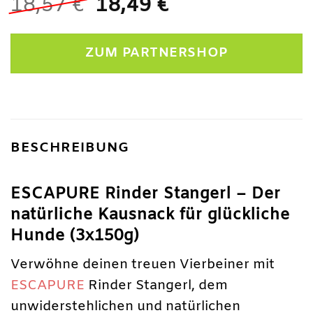
Ursprünglicher
Aktueller
18,57
€
18,49
€
Preis
Preis
war:
ist:
ZUM PARTNERSHOP
18,57 €
18,49 €.
BESCHREIBUNG
ESCAPURE Rinder Stangerl – Der
natürliche Kausnack für glückliche
Hunde (3x150g)
Verwöhne deinen treuen Vierbeiner mit
ESCAPURE
Rinder Stangerl, dem
unwiderstehlichen und natürlichen