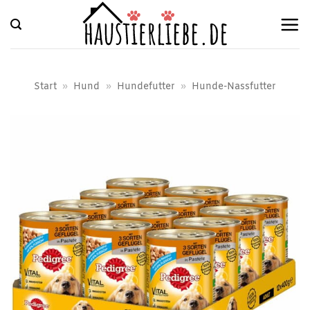
Zum
Inhalt
springen
Start
»
Hund
»
Hundefutter
»
Hunde-Nassfutter