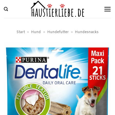
Zum
Inhalt
springen
Start
»
Hund
»
Hundefutter
»
Hundesnacks