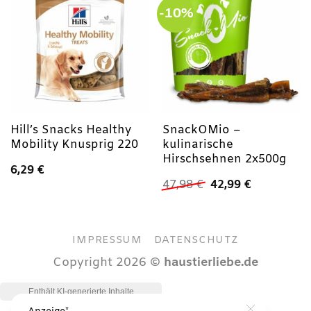
-10%
Hill’s Snacks Healthy
SnackOMio –
Mobility Knusprig 220
kulinarische
Hirschsehnen 2x500g
6,29
€
Ursprünglicher
Aktueller
47,98
€
42,99
€
Preis
Preis
war:
ist:
47,98 €
42,99 €.
IMPRESSUM
DATENSCHUTZ
Copyright 2026 ©
haustierliebe.de