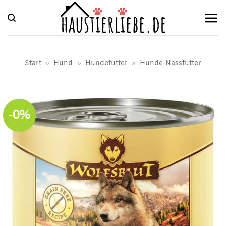
Zum
Inhalt
springen
Start
»
Hund
»
Hundefutter
»
Hunde-Nassfutter
-0%