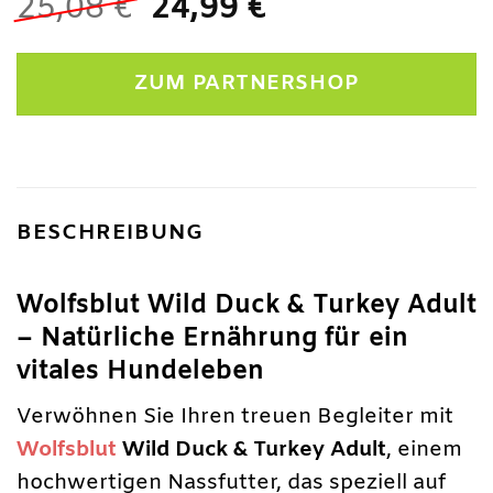
Ursprünglicher
Aktueller
25,08
€
24,99
€
Preis
Preis
war:
ist:
ZUM PARTNERSHOP
25,08 €
24,99 €.
BESCHREIBUNG
Wolfsblut Wild Duck & Turkey Adult
– Natürliche Ernährung für ein
vitales Hundeleben
Verwöhnen Sie Ihren treuen Begleiter mit
Wolfsblut
Wild Duck & Turkey Adult
, einem
hochwertigen Nassfutter, das speziell auf