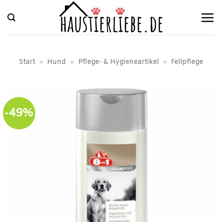
Zum
Inhalt
springen
Start
»
Hund
»
Pflege- & Hygieneartikel
»
Fellpflege
-49%