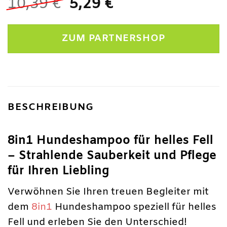
Ursprünglicher
Aktueller
10,39
€
5,29
€
Preis
Preis
war:
ist:
ZUM PARTNERSHOP
10,39 €
5,29 €.
BESCHREIBUNG
8in1 Hundeshampoo für helles Fell
– Strahlende Sauberkeit und Pflege
für Ihren Liebling
Verwöhnen Sie Ihren treuen Begleiter mit
dem
8in1
Hundeshampoo speziell für helles
Fell und erleben Sie den Unterschied!