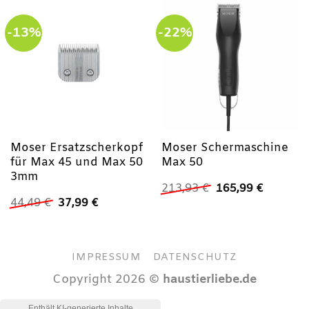
-13%
-22%
Moser Ersatzscherkopf
Moser Schermaschine
für Max 45 und Max 50
Max 50
3mm
Ursprünglicher
Aktuell
213,93
€
165,99
€
Preis
Preis
Ursprünglicher
Aktueller
44,49
€
37,99
€
war:
ist:
Preis
Preis
213,93 €
165,99 €
war:
ist:
44,49 €
37,99 €.
IMPRESSUM
DATENSCHUTZ
Copyright 2026 ©
haustierliebe.de