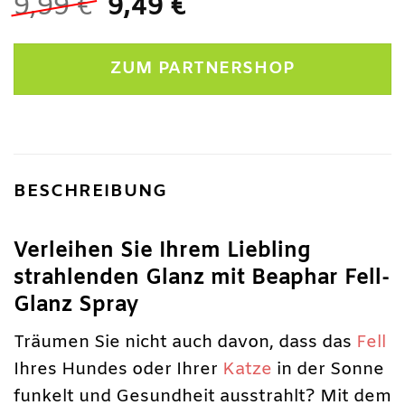
Ursprünglicher
Aktueller
9,99
€
9,49
€
Preis
Preis
war:
ist:
ZUM PARTNERSHOP
9,99 €
9,49 €.
BESCHREIBUNG
Verleihen Sie Ihrem Liebling
strahlenden Glanz mit Beaphar Fell-
Glanz Spray
Träumen Sie nicht auch davon, dass das
Fell
Ihres Hundes oder Ihrer
Katze
in der Sonne
funkelt und Gesundheit ausstrahlt? Mit dem