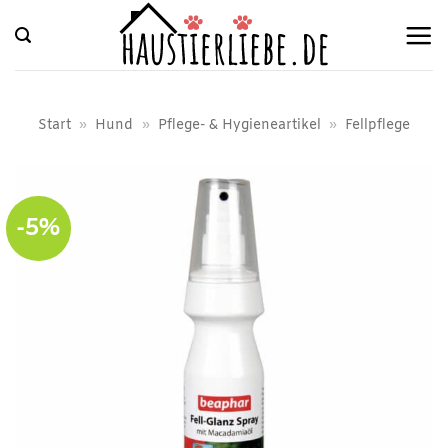
Zum
Inhalt
springen
Start
»
Hund
»
Pflege- & Hygieneartikel
»
Fellpflege
-5%