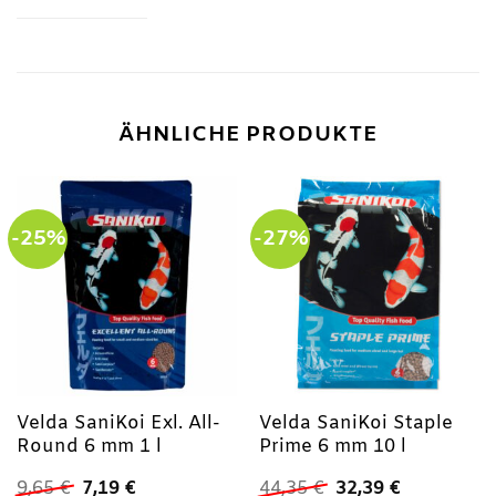
ÄHNLICHE PRODUKTE
-25%
-27%
Velda SaniKoi Exl. All-
Velda SaniKoi Staple
Round 6 mm 1 l
Prime 6 mm 10 l
Ursprünglicher
Aktueller
Ursprünglicher
Aktueller
9,65
€
7,19
€
44,35
€
32,39
€