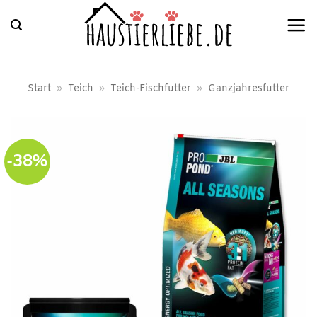
Zum
Inhalt
springen
Start
»
Teich
»
Teich-Fischfutter
»
Ganzjahresfutter
-38%