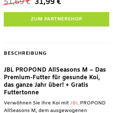
Ursprünglicher
Aktueller
51,69
€
31,99
€
Preis
Preis
war:
ist:
ZUM PARTNERSHOP
51,69 €
31,99 €.
BESCHREIBUNG
JBL PROPOND AllSeasons M – Das
Premium-Futter für gesunde Koi,
das ganze Jahr über! + Gratis
Futtertonne
Verwöhnen Sie Ihre Koi mit
JBL
PROPOND
AllSeasons M, dem ausgewogenen