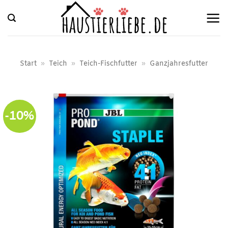
Zum
Inhalt
springen
Start
»
Teich
»
Teich-Fischfutter
»
Ganzjahresfutter
-10%