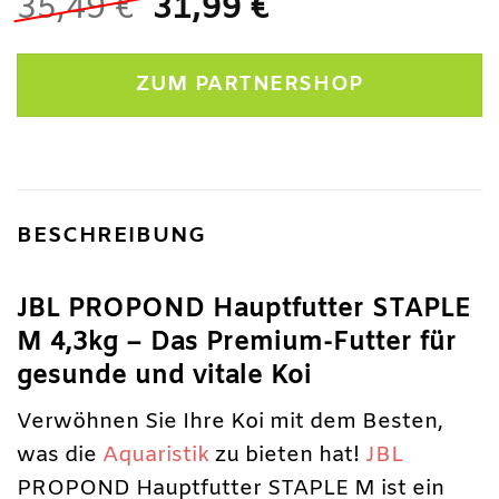
Ursprünglicher
Aktueller
35,49
€
31,99
€
Preis
Preis
war:
ist:
ZUM PARTNERSHOP
35,49 €
31,99 €.
BESCHREIBUNG
JBL PROPOND Hauptfutter STAPLE
M 4,3kg – Das Premium-Futter für
gesunde und vitale Koi
Verwöhnen Sie Ihre Koi mit dem Besten,
was die
Aquaristik
zu bieten hat!
JBL
PROPOND Hauptfutter STAPLE M ist ein