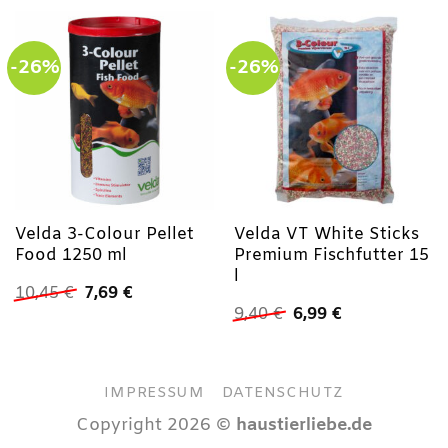
-26%
-26%
Velda 3-Colour Pellet
Velda VT White Sticks
Food 1250 ml
Premium Fischfutter 15
l
Ursprünglicher
Aktueller
10,45
€
7,69
€
Preis
Preis
Ursprünglicher
Aktueller
9,40
€
6,99
€
war:
ist:
Preis
Preis
10,45 €
7,69 €.
war:
ist:
9,40 €
6,99 €.
IMPRESSUM
DATENSCHUTZ
Copyright 2026 ©
haustierliebe.de