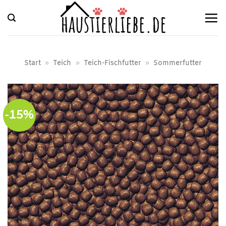
Zum
Inhalt
springen
Start
»
Teich
»
Teich-Fischfutter
»
Sommerfutter
-15%