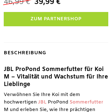
Ursprünglicher
Aktueller
46,99
€
39,99
€
Preis
Preis
war:
ist:
ZUM PARTNERSHOP
46,99 €
39,99 €.
BESCHREIBUNG
JBL ProPond Sommerfutter für Koi
M – Vitalität und Wachstum für Ihre
Lieblinge
Verwöhnen Sie Ihre Koi mit dem
hochwertigen
JBL
ProPond
Sommerfutter
M und erleben Sie, wie Ihre prächtigen