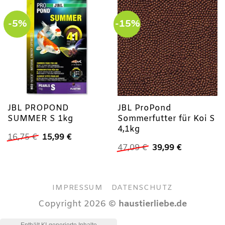
-5%
-15%
JBL PROPOND
JBL ProPond
SUMMER S 1kg
Sommerfutter für Koi S
4,1kg
Ursprünglicher
Aktueller
16,75
€
15,99
€
Preis
Preis
Ursprünglicher
Aktueller
47,09
€
39,99
€
war:
ist:
Preis
Preis
16,75 €
15,99 €.
war:
ist:
47,09 €
39,99 €.
IMPRESSUM
DATENSCHUTZ
Copyright 2026 ©
haustierliebe.de